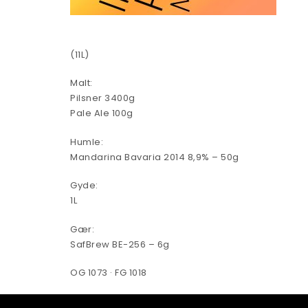
(11L)
Malt:
Pilsner 3400g
Pale Ale 100g
Humle:
Mandarina Bavaria 2014 8,9% – 50g
Gyde:
1L
Gær:
SafBrew BE-256 – 6g
OG 1073 · FG 1018